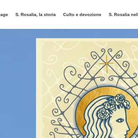
Salta
Vai
al
alla
page
S. Rosalia, la storia
Culto e devozione
S. Rosalia nel
contenuto
navigazione