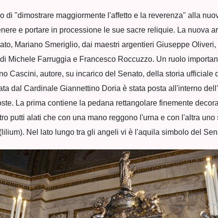
di "dimostrare maggiormente l'affetto e la reverenza" alla nuov
ere e portare in processione le sue sacre reliquie. La nuova arca
nato, Mariano Smeriglio, dai maestri argentieri Giuseppe Oliveri
 di Michele Farruggia e Francesco Roccuzzo. Un ruolo important
 Cascini, autore, su incarico del Senato, della storia ufficiale 
ata dal Cardinale Giannettino Doria è stata posta all'interno dell
pposte. La prima contiene la pedana rettangolare finemente decora
ttro putti alati che con una mano reggono l'urna e con l'altra u
lilium). Nel lato lungo tra gli angeli vi è l'aquila simbolo del S