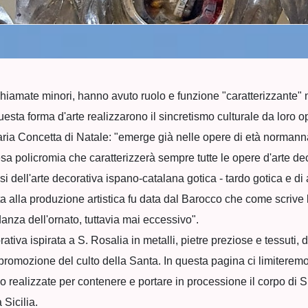
hiamate minori, hanno avuto ruolo e funzione "caratterizzante" ne
a forma d'arte realizzarono il sincretismo culturale da loro oper
Maria Concetta di Natale: "emerge già nelle opere di età normann
esa policromia che caratterizzerà sempre tutte le opere d'arte deco
lussi dell'arte decorativa ispano-catalana gotica - tardo gotica e di 
a alla produzione artistica fu data dal Barocco che come scrive l
anza dell'ornato, tuttavia mai eccessivo".
ativa ispirata a S. Rosalia in metalli, pietre preziose e tessuti, 
promozione del culto della Santa. In questa pagina ci limiterem
io realizzate per contenere e portare in processione il corpo di 
 Sicilia.