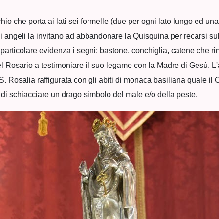
rchio che porta ai lati sei formelle (due per ogni lato lungo ed una 
li angeli la invitano ad abbandonare la Quisquina per recarsi su
n particolare evidenza i segni: bastone, conchiglia, catene che r
el Rosario a testimoniare il suo legame con la Madre di Gesù. L'
S. Rosalia raffigurata con gli abiti di monaca basiliana quale il
o di schiacciare un drago simbolo del male e/o della peste.