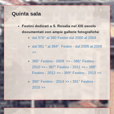
Quinta sala
Festini dedicati a S. Rosalia nel XXI secolo
documentati con ampie gallerie fotografiche
dal 376° al 380 Festini dal 2000 al 2004
dal 381 ° al 384° Festini - dal 2005 al 2008
>>
385° Festino - 2009 >>
-
386° Festino -
2010 >>
-
387° Festino - 2011 >>
-
388°
Festino - 2012 >>
-
389° Festino - 2013 >>
390° Festino - 2014 >>
-
391° Festino -
2015 >>