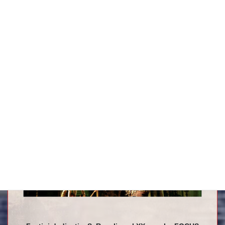
Quarta Sala
Festini dedicati a S. Rosalia nel XX secolo.