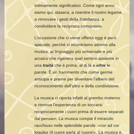
intimamente significativo. Come ogni anno
siamo qui, stasera, a risentire il nostro legame,
a rinnovare i gesti della fratellanza, a
condividere la reciproca comunione.
L’occasione che ci viene offerta oggi è però
speciale, perché ci incontriamo attorno alla
musica, al linguaggio più universale e più
arcaico che rigenera quel sentirsi assieme in
una
traità
che è prima, al di là e
oltre
le
parole. È un frammento che come germe
anticipa e preme per diventare l’albero del
riconoscimento dell’altro e della condivisione.
La musica ci riporta infatti al grembo materno
e rinnova l’esperienza di un toccarsi
reciprocamente i cuori prima di essere separati
dai pensieri. La musica compie il miracolo
racchiuso nelle splendide parole: «cor ad cor
loquitur (il cuore parla al cuore)». La musica è,